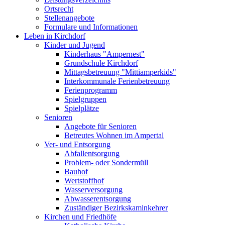
Ortsrecht
Stellenangebote
Formulare und Informationen
Leben in Kirchdorf
Kinder und Jugend
Kinderhaus "Ampernest"
Grundschule Kirchdorf
Mittagsbetreuung "Mittiamperkids"
Interkommunale Ferienbetreuung
Ferienprogramm
Spielgruppen
Spielplätze
Senioren
Angebote für Senioren
Betreutes Wohnen im Ampertal
Ver- und Entsorgung
Abfallentsorgung
Problem- oder Sondermüll
Bauhof
Wertstoffhof
Wasserversorgung
Abwasserentsorgung
Zuständiger Bezirkskaminkehrer
Kirchen und Friedhöfe