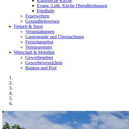
Katholische Kirche
Evang.-Luth. Kirche Oberallershausen
Friedhöfe
Feuerwehren
Gesundheitswesen
Freizeit & Sport
Veranstaltungen
Gastronomie und Übernachtung
Freizeitangebot
Vereinsregister
Wirtschaft & Mobilität
Gewerbegebiet
Gewerbeverzeichnis
Banken und Post