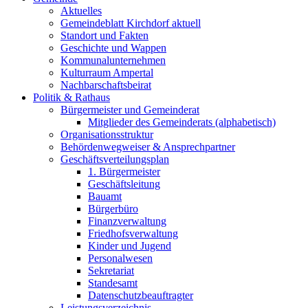
Aktuelles
Gemeindeblatt Kirchdorf aktuell
Standort und Fakten
Geschichte und Wappen
Kommunalunternehmen
Kulturraum Ampertal
Nachbarschaftsbeirat
Politik & Rathaus
Bürgermeister und Gemeinderat
Mitglieder des Gemeinderats (alphabetisch)
Organisationsstruktur
Behördenwegweiser & Ansprechpartner
Geschäftsverteilungsplan
1. Bürgermeister
Geschäftsleitung
Bauamt
Bürgerbüro
Finanzverwaltung
Friedhofsverwaltung
Kinder und Jugend
Personalwesen
Sekretariat
Standesamt
Datenschutzbeauftragter
Leistungsverzeichnis