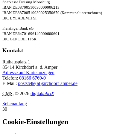
Sparkasse Freising Moosburg
IBAN DE08700510030000006213
IBAN DE88700510030025350679 (Kommunalunternehmen)
BIC BYLADEM1FSI
Freisinger Bank eG
IBAN DE64701696140000600601
BIC GENODEF1FSR
Kontakt
Rathausplatz 1
85414
Kirchdorf a. d. Amper
Adresse auf Karte anzeigen
Telefon:
08166 6769-0
E-Mail:
poststelle(at)kirchdorf-amper.de
CMS
, © 2026
digital
fabriX
Seitenanfang
30
Cookie-Einstellungen