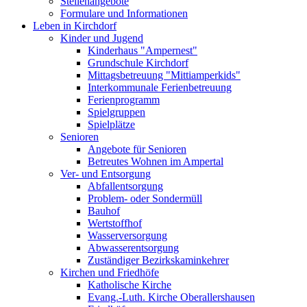
Stellenangebote
Formulare und Informationen
Leben in Kirchdorf
Kinder und Jugend
Kinderhaus "Ampernest"
Grundschule Kirchdorf
Mittagsbetreuung "Mittiamperkids"
Interkommunale Ferienbetreuung
Ferienprogramm
Spielgruppen
Spielplätze
Senioren
Angebote für Senioren
Betreutes Wohnen im Ampertal
Ver- und Entsorgung
Abfallentsorgung
Problem- oder Sondermüll
Bauhof
Wertstoffhof
Wasserversorgung
Abwasserentsorgung
Zuständiger Bezirkskaminkehrer
Kirchen und Friedhöfe
Katholische Kirche
Evang.-Luth. Kirche Oberallershausen