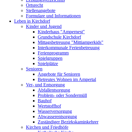
Ortsrecht
Stellenangebote
Formulare und Informationen
Leben in Kirchdorf
Kinder und Jugend
Kinderhaus "Ampernest"
Grundschule Kirchdorf
Mittagsbetreuung "Mittiamperkids"
Interkommunale Ferienbetreuung
Ferienprogramm
Spielgruppen
Spielplätze
Senioren
Angebote für Senioren
Betreutes Wohnen im Ampertal
Ver- und Entsorgung
Abfallentsorgung
Problem- oder Sondermüll
Bauhof
Wertstoffhof
Wasserversorgung
Abwasserentsorgung
Zuständiger Bezirkskaminkehrer
Kirchen und Friedhöfe