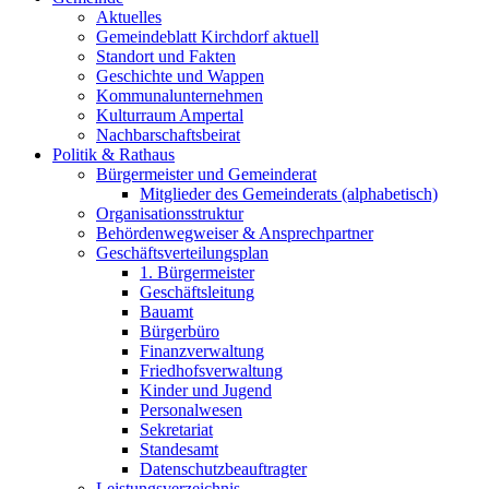
Aktuelles
Gemeindeblatt Kirchdorf aktuell
Standort und Fakten
Geschichte und Wappen
Kommunalunternehmen
Kulturraum Ampertal
Nachbarschaftsbeirat
Politik & Rathaus
Bürgermeister und Gemeinderat
Mitglieder des Gemeinderats (alphabetisch)
Organisationsstruktur
Behördenwegweiser & Ansprechpartner
Geschäftsverteilungsplan
1. Bürgermeister
Geschäftsleitung
Bauamt
Bürgerbüro
Finanzverwaltung
Friedhofsverwaltung
Kinder und Jugend
Personalwesen
Sekretariat
Standesamt
Datenschutzbeauftragter
Leistungsverzeichnis