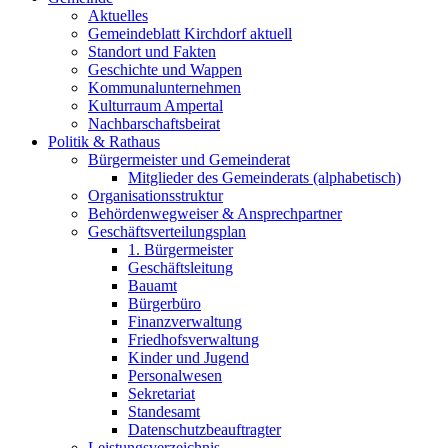
Aktuelles
Gemeindeblatt Kirchdorf aktuell
Standort und Fakten
Geschichte und Wappen
Kommunalunternehmen
Kulturraum Ampertal
Nachbarschaftsbeirat
Politik & Rathaus
Bürgermeister und Gemeinderat
Mitglieder des Gemeinderats (alphabetisch)
Organisationsstruktur
Behördenwegweiser & Ansprechpartner
Geschäftsverteilungsplan
1. Bürgermeister
Geschäftsleitung
Bauamt
Bürgerbüro
Finanzverwaltung
Friedhofsverwaltung
Kinder und Jugend
Personalwesen
Sekretariat
Standesamt
Datenschutzbeauftragter
Leistungsverzeichnis