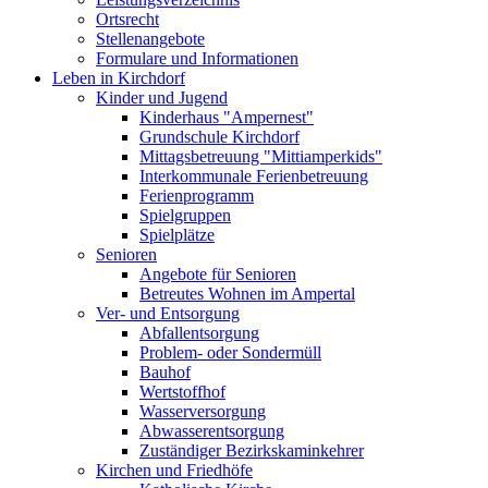
Ortsrecht
Stellenangebote
Formulare und Informationen
Leben in Kirchdorf
Kinder und Jugend
Kinderhaus "Ampernest"
Grundschule Kirchdorf
Mittagsbetreuung "Mittiamperkids"
Interkommunale Ferienbetreuung
Ferienprogramm
Spielgruppen
Spielplätze
Senioren
Angebote für Senioren
Betreutes Wohnen im Ampertal
Ver- und Entsorgung
Abfallentsorgung
Problem- oder Sondermüll
Bauhof
Wertstoffhof
Wasserversorgung
Abwasserentsorgung
Zuständiger Bezirkskaminkehrer
Kirchen und Friedhöfe