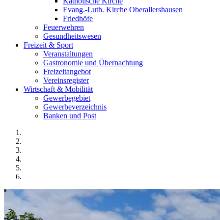
Katholische Kirche
Evang.-Luth. Kirche Oberallershausen
Friedhöfe
Feuerwehren
Gesundheitswesen
Freizeit & Sport
Veranstaltungen
Gastronomie und Übernachtung
Freizeitangebot
Vereinsregister
Wirtschaft & Mobilität
Gewerbegebiet
Gewerbeverzeichnis
Banken und Post