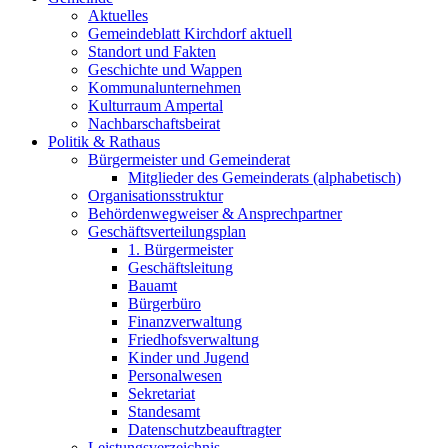
Aktuelles
Gemeindeblatt Kirchdorf aktuell
Standort und Fakten
Geschichte und Wappen
Kommunalunternehmen
Kulturraum Ampertal
Nachbarschaftsbeirat
Politik & Rathaus
Bürgermeister und Gemeinderat
Mitglieder des Gemeinderats (alphabetisch)
Organisationsstruktur
Behördenwegweiser & Ansprechpartner
Geschäftsverteilungsplan
1. Bürgermeister
Geschäftsleitung
Bauamt
Bürgerbüro
Finanzverwaltung
Friedhofsverwaltung
Kinder und Jugend
Personalwesen
Sekretariat
Standesamt
Datenschutzbeauftragter
Leistungsverzeichnis