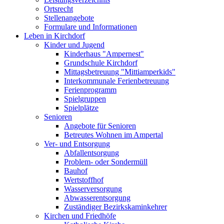
Ortsrecht
Stellenangebote
Formulare und Informationen
Leben in Kirchdorf
Kinder und Jugend
Kinderhaus "Ampernest"
Grundschule Kirchdorf
Mittagsbetreuung "Mittiamperkids"
Interkommunale Ferienbetreuung
Ferienprogramm
Spielgruppen
Spielplätze
Senioren
Angebote für Senioren
Betreutes Wohnen im Ampertal
Ver- und Entsorgung
Abfallentsorgung
Problem- oder Sondermüll
Bauhof
Wertstoffhof
Wasserversorgung
Abwasserentsorgung
Zuständiger Bezirkskaminkehrer
Kirchen und Friedhöfe