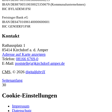
IBAN DE88700510030025350679 (Kommunalunternehmen)
BIC BYLADEM1FSI
Freisinger Bank eG
IBAN DE64701696140000600601
BIC GENODEF1FSR
Kontakt
Rathausplatz 1
85414
Kirchdorf a. d. Amper
Adresse auf Karte anzeigen
Telefon:
08166 6769-0
E-Mail:
poststelle(at)kirchdorf-amper.de
CMS
, © 2026
digital
fabriX
Seitenanfang
30
Cookie-Einstellungen
Impressum
Datenschutz