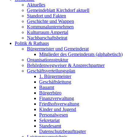
Aktuelles
Gemeindeblatt Kirchdorf aktuell
Standort und Fakten
Geschichte und Wappen
Kommunalunternehmen
Kulturraum Ampertal
Nachbarschaftsbeirat
Politik & Rathaus
Bürgermeister und Gemeinderat
Mitglieder des Gemeinderats (alphabetisch)
Organisationsstruktur
Behördenwegweiser & Ansprechpartner
Geschäftsverteilungsplan
1. Bürgermeister
Geschäftsleitung
Bauamt
Bürgerbüro
Finanzverwaltung
Friedhofsverwaltung
Kinder und Jugend
Personalwesen
Sekretariat
Standesamt
Datenschutzbeauftragter
Leistungsverzeichnis