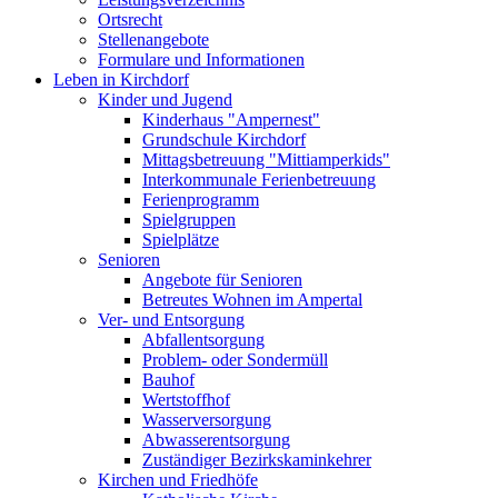
Ortsrecht
Stellenangebote
Formulare und Informationen
Leben in Kirchdorf
Kinder und Jugend
Kinderhaus "Ampernest"
Grundschule Kirchdorf
Mittagsbetreuung "Mittiamperkids"
Interkommunale Ferienbetreuung
Ferienprogramm
Spielgruppen
Spielplätze
Senioren
Angebote für Senioren
Betreutes Wohnen im Ampertal
Ver- und Entsorgung
Abfallentsorgung
Problem- oder Sondermüll
Bauhof
Wertstoffhof
Wasserversorgung
Abwasserentsorgung
Zuständiger Bezirkskaminkehrer
Kirchen und Friedhöfe