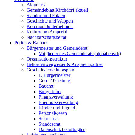
Aktuelles
Gemeindeblatt Kirchdorf aktuell
Standort und Fakten
Geschichte und Wappen
Kommunalunternehmen
Kulturraum Ampertal
Nachbarschaftsbeirat
Politik & Rathaus
Bürgermeister und Gemeinderat
Mitglieder des Gemeinderats (alphabetisch)
Organisationsstruktur
Behördenwegweiser & Ansprechpartner
Geschäftsverteilungsplan
1. Bürgermeister
Geschäftsleitung
Bauamt
Bürgerbüro
Finanzverwaltung
Friedhofsverwaltung
Kinder und Jugend
Personalwesen
Sekretariat
Standesamt
Datenschutzbeauftragter
Leistungsverzeichnis