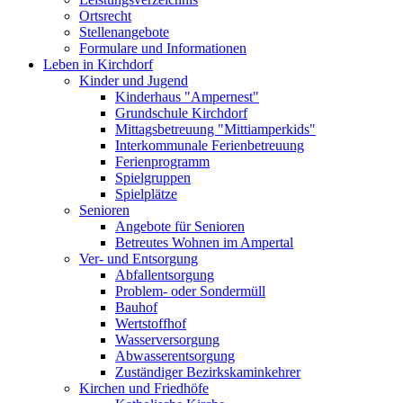
Ortsrecht
Stellenangebote
Formulare und Informationen
Leben in Kirchdorf
Kinder und Jugend
Kinderhaus "Ampernest"
Grundschule Kirchdorf
Mittagsbetreuung "Mittiamperkids"
Interkommunale Ferienbetreuung
Ferienprogramm
Spielgruppen
Spielplätze
Senioren
Angebote für Senioren
Betreutes Wohnen im Ampertal
Ver- und Entsorgung
Abfallentsorgung
Problem- oder Sondermüll
Bauhof
Wertstoffhof
Wasserversorgung
Abwasserentsorgung
Zuständiger Bezirkskaminkehrer
Kirchen und Friedhöfe