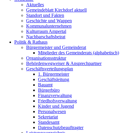
Aktuelles
Gemeindeblatt Kirchdorf aktuell
Standort und Fakten
Geschichte und Wappen
Kommunalunternehmen
Kulturraum Ampertal
Nachbarschaftsbeirat
Politik & Rathaus
Bürgermeister und Gemeinderat
Mitglieder des Gemeinderats (alphabetisch)
Organisationsstruktur
Behördenwegweiser & Ansprechpartner
Geschäftsverteilungsplan
1. Bürgermeister
Geschäftsleitung
Bauamt
Bürgerbüro
Finanzverwaltung
Friedhofsverwaltung
Kinder und Jugend
Personalwesen
Sekretariat
Standesamt
Datenschutzbeauftragter
Leistungsverzeichnis