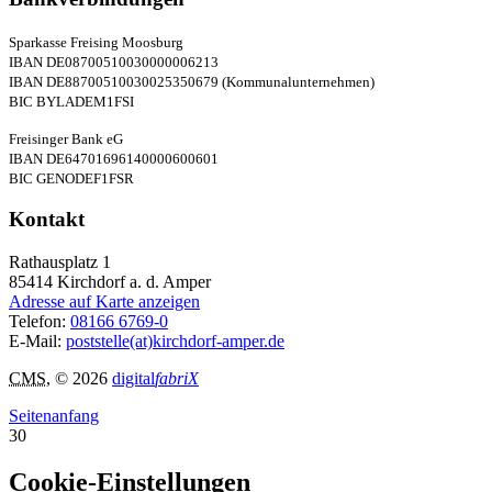
Sparkasse Freising Moosburg
IBAN DE08700510030000006213
IBAN DE88700510030025350679 (Kommunalunternehmen)
BIC BYLADEM1FSI
Freisinger Bank eG
IBAN DE64701696140000600601
BIC GENODEF1FSR
Kontakt
Rathausplatz 1
85414
Kirchdorf a. d. Amper
Adresse auf Karte anzeigen
Telefon:
08166 6769-0
E-Mail:
poststelle(at)kirchdorf-amper.de
CMS
, © 2026
digital
fabriX
Seitenanfang
30
Cookie-Einstellungen