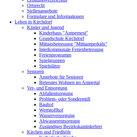
Ortsrecht
Stellenangebote
Formulare und Informationen
Leben in Kirchdorf
Kinder und Jugend
Kinderhaus "Ampernest"
Grundschule Kirchdorf
Mittagsbetreuung "Mittiamperkids"
Interkommunale Ferienbetreuung
Ferienprogramm
Spielgruppen
Spielplätze
Senioren
Angebote für Senioren
Betreutes Wohnen im Ampertal
Ver- und Entsorgung
Abfallentsorgung
Problem- oder Sondermüll
Bauhof
Wertstoffhof
Wasserversorgung
Abwasserentsorgung
Zuständiger Bezirkskaminkehrer
Kirchen und Friedhöfe