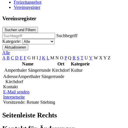
Freizeitangebot
Vereinsregister
Vereinsregister
Suchen und Filtern
Suchbegriff
Kategorie:
Aktualisieren
Alle
A
B
C
D
E
F
G
H
I
J
K
L
M
N
O
P
Q
R
S
T
U
V
W
X
Y
Z
Name
Ort
Kategorie
Amperthaler Sängerrunde
Kirchdorf
Kultur
Adresse
Amperthaler Sängerrunde
Kirchdorf
Kontakt
E-Mail senden
Internetseite
Vorsitzende: Renate Stiebing
Seitenleiste Rechts