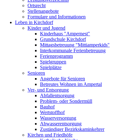
Ortsrecht
Stellenangebote
Formulare und Informationen
Leben in Kirchdorf
Kinder und Jugend
Kinderhaus "Ampernest"
Grundschule Kirchdorf
Mittagsbetreuung "Mittiamperkids"
Interkommunale Ferienbetreuung
Ferienprogramm
Spielgruppen
Spielplätze
Senioren
Angebote für Senioren
Betreutes Wohnen im Ampertal
Ver- und Entsorgung
Abfallentsorgung
Problem- oder Sondermüll
Bauhof
Wertstoffhof
Wasserversorgung
Abwasserentsorgung
Zuständiger Bezirkskaminkehrer
Kirchen und Friedhöfe