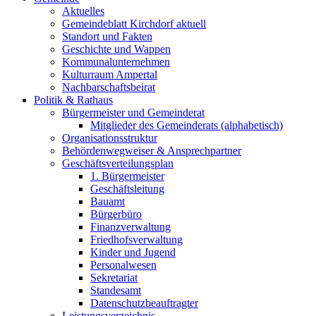
Aktuelles
Gemeindeblatt Kirchdorf aktuell
Standort und Fakten
Geschichte und Wappen
Kommunalunternehmen
Kulturraum Ampertal
Nachbarschaftsbeirat
Politik & Rathaus
Bürgermeister und Gemeinderat
Mitglieder des Gemeinderats (alphabetisch)
Organisationsstruktur
Behördenwegweiser & Ansprechpartner
Geschäftsverteilungsplan
1. Bürgermeister
Geschäftsleitung
Bauamt
Bürgerbüro
Finanzverwaltung
Friedhofsverwaltung
Kinder und Jugend
Personalwesen
Sekretariat
Standesamt
Datenschutzbeauftragter
Leistungsverzeichnis